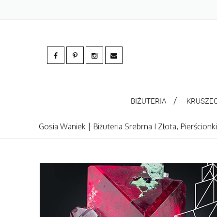
BIŻUTERIA
KRUSZE
Gosia Waniek | Biżuteria Srebrna I Złota, Pierścion