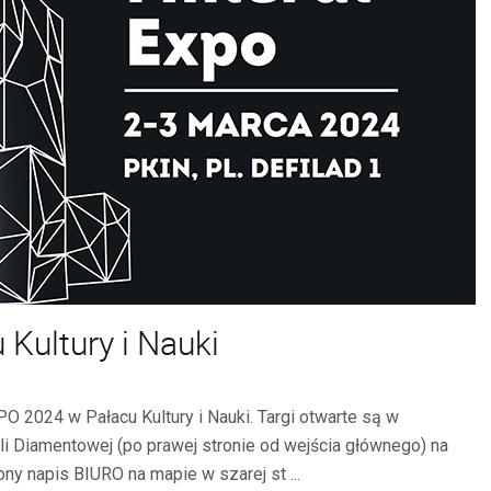
Kultury i Nauki
2024 w Pałacu Kultury i Nauki. Targi otwarte są w
i Diamentowej (po prawej stronie od wejścia głównego) na
ny napis BIURO na mapie w szarej st ...