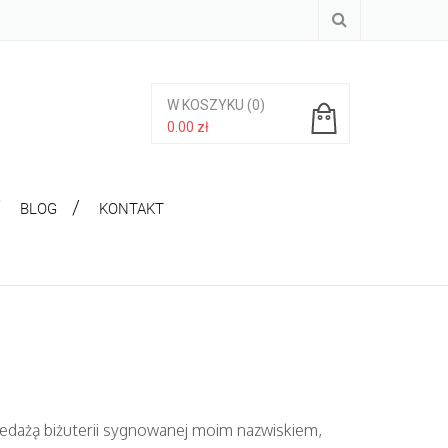
W KOSZYKU
(0)
0.00
zł
Brak produktów w koszyku.
BLOG
KONTAKT
przedażą biżuterii sygnowanej moim nazwiskiem,