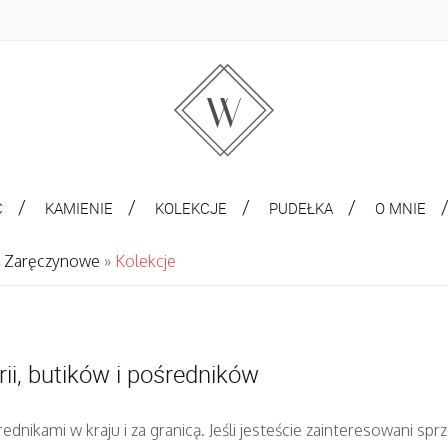
C
KAMIENIE
KOLEKCJE
PUDEŁKA
O MNIE
ki Zaręczynowe
»
Kolekcje
ii, butików i pośredników
rednikami w kraju i za granicą. Jeśli jesteście zainteresowani s