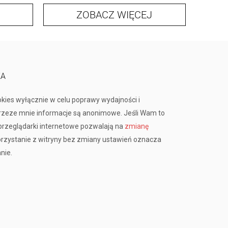
ZOBACZ WIĘCEJ
Z
KA
okies wyłącznie w celu poprawy wydajności i
przeze mnie informacje są anonimowe. Jeśli Wam to
rzeglądarki internetowe pozwalają na
zmianę
orzystanie z witryny bez zmiany ustawień oznacza
nie.