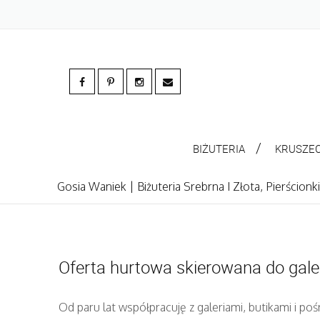
BIŻUTERIA
KRUSZE
Gosia Waniek | Biżuteria Srebrna I Złota, Pierścion
Oferta hurtowa skierowana do galer
Od paru lat współpracuję z galeriami, butikami i poś