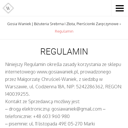
Gosia Waniek | Biżuteria Srebrna I Złota, Pierścionki Zaręczynowe
»
Regulamin
REGULAMIN
Niniejszy Regulamin określa zasady korzystania ze sklepu
internetowego www.gosiawaniek.pl, prowadzonego
przez Małgorzatę Chruściel-Waniek, z siedzibą w
Warszawie, ul. Codzienna 18A, NIP: 5242286362, REGON:
140039255.
Kontakt ze Sprzedawcą możliwy jest:
– drogą elektroniczną:
gosiawaniek@gmail.com
–
telefonicznie: +48 603 960 980
– pisemnie: ul. 11 listopada 49E 05-270 Marki