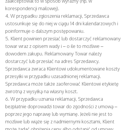
zaakceptował to w sposób wyraźny (np. w
korespondencji mailowej).
4. W przypadku zgłoszenia reklamacji, Sprzedawca
ustosunkuje się do niej w ciągu 14 dni kalendarzowych i
poinformuje o dalszym postępowaniu.
5. Klient powinien przesłać lub dostarczyć reklamowany
towar wraz z opisem wady i – o ile to możliwe –
dowodem zakupu. Reklamowany Towar należy
dostarczyć lub przesłać na adres Sprzedawcy.
Sprzedawca zwraca Klientowi udokumentowane koszty
przesyłki w przypadku uzasadnionej reklamacji.
Sprzedawca może także zaoferować Klientowi etykietę
zwrotną z wysyłką na własny koszt.
6. W przypadku uznania reklamacji, Sprzedawca
bezpłatnie doprowadzi towar do zgodności z umową –
poprzez jego naprawę lub wymianę. Jeżeli nie jest to
możliwe lub wiąże się z nadmiernymi kosztami, Klient
może żądać obniżenia ceny albo odstąpić od umowy.