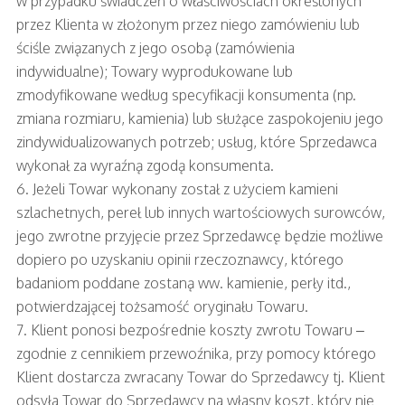
w przypadku świadczeń o właściwościach określonych
przez Klienta w złożonym przez niego zamówieniu lub
ściśle związanych z jego osobą (zamówienia
indywidualne); Towary wyprodukowane lub
zmodyfikowane według specyfikacji konsumenta (np.
zmiana rozmiaru, kamienia) lub służące zaspokojeniu jego
zindywidualizowanych potrzeb; usług, które Sprzedawca
wykonał za wyraźną zgodą konsumenta.
6. Jeżeli Towar wykonany został z użyciem kamieni
szlachetnych, pereł lub innych wartościowych surowców,
jego zwrotne przyjęcie przez Sprzedawcę będzie możliwe
dopiero po uzyskaniu opinii rzeczoznawcy, którego
badaniom poddane zostaną ww. kamienie, perły itd.,
potwierdzającej tożsamość oryginału Towaru.
7. Klient ponosi bezpośrednie koszty zwrotu Towaru –
zgodnie z cennikiem przewoźnika, przy pomocy którego
Klient dostarcza zwracany Towar do Sprzedawcy tj. Klient
odsyła Towar do Sprzedawcy na własny koszt, który nie