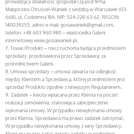
prowadząca działalność gospodarczą pod firmą
Małgorzata Chruściel-Waniek z siedzibą w Warszawie (03-
668), ul. Codzienna 18A, NIP: 524-228-63-62, REGON:
140039255, adres e-mail:
gosiawaniek@gmail.com
,
telefon: +48 603 960 980 – właścicielka Galerii
internetowej www.gosiawaniek.pl.
7. Towar/Produkt – rzecz ruchoma będąca przedmiotem
sprzedaży, przedstawiona przez Sprzedawcę za
pośrednictwem Galerii.
8. Umowa sprzedaży – umowa zawarta na odległość
między Klientem a Sprzedawcą, której przedmiotem jest
sprzedaż Produktu zgodnie z niniejszym Regulaminem.
9. Zadatek – kwota wpłacana przez Klienta na poczet
realizacji zamówienia, stanowiąca zabezpieczenie
wykonania umowy. W przypadku niewykonania umowy
przez Klienta, Sprzedawca ma prawo zadatek zatrzymać.
W przypadku niewykonania umowy z winy Sprzedawcy,
Klient ma prawo żądać zwrotu zadatku w podwójnej