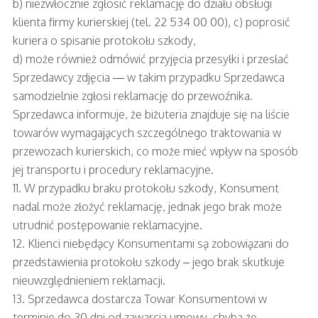
b) niezwłocznie zgłosić reklamację do działu obsługi
klienta firmy kurierskiej (tel. 22 534 00 00), c) poprosić
kuriera o spisanie protokołu szkody,
d) może również odmówić przyjęcia przesyłki i przesłać
Sprzedawcy zdjęcia — w takim przypadku Sprzedawca
samodzielnie zgłosi reklamację do przewoźnika.
Sprzedawca informuje, że biżuteria znajduje się na liście
towarów wymagających szczególnego traktowania w
przewozach kurierskich, co może mieć wpływ na sposób
jej transportu i procedury reklamacyjne.
11. W przypadku braku protokołu szkody, Konsument
nadal może złożyć reklamację, jednak jego brak może
utrudnić postępowanie reklamacyjne.
12. Klienci niebędący Konsumentami są zobowiązani do
przedstawienia protokołu szkody – jego brak skutkuje
nieuwzględnieniem reklamacji.
13. Sprzedawca dostarcza Towar Konsumentowi w
terminie do 30 dni od zawarcia umowy, chyba że