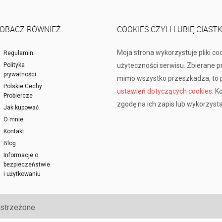
OBACZ RÓWNIEŻ
COOKIES CZYLI LUBIĘ CIAST
Moja strona wykorzystuje pliki co
Regulamin
Polityka
użyteczności serwisu. Zbierane 
prywatności
mimo wszystko przeszkadza, to p
Polskie Cechy
ustawień dotyczących cookies
. K
Probiercze
zgodę na ich zapis lub wykorzysta
Jak kupować
O mnie
Kontakt
Blog
Informacje o
bezpieczeństwie
i użytkowaniu
strzeżone.