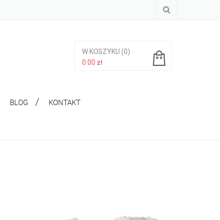
W KOSZYKU
(0)
0.00
zł
Brak produktów w koszyku.
BLOG
KONTAKT