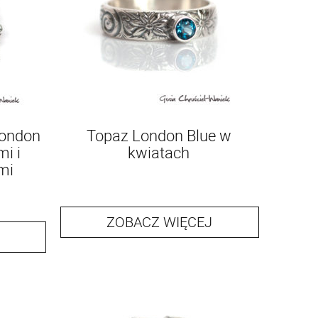
London
Topaz London Blue w
i i
kwiatach
mi
ZOBACZ WIĘCEJ