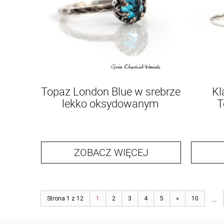
Topaz London Blue w srebrze
Kl
lekko oksydowanym
T
ZOBACZ WIĘCEJ
...
Strona 1 z 12
1
2
3
4
5
»
10