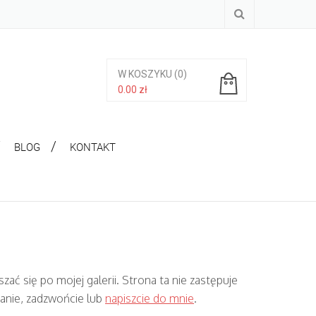
W KOSZYKU
(0)
0.00
zł
Brak produktów w koszyku.
BLOG
KONTAKT
zać się po mojej galerii. Strona ta nie zastępuje
tanie, zadzwońcie lub
napiszcie do mnie
.