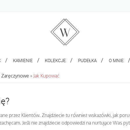
C
KAMIENIE
KOLEKCJE
PUDEŁKA
O MNIE
ki Zaręczynowe
»
Jak Kupować
ię?
ane przez Klientów. Znajdziecie tu również wskazówki, jak porus
zachęcam. Jeśli nie znajdziecie odpowiedzi na nurtujące Was py