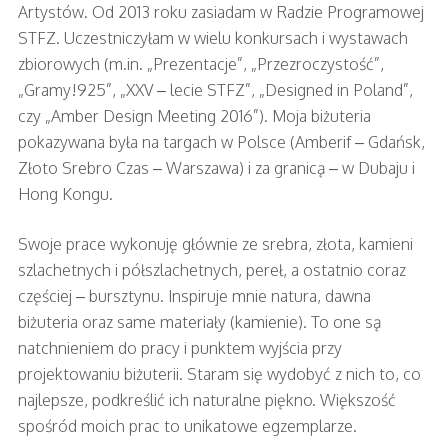
Artystów. Od 2013 roku zasiadam w Radzie Programowej
STFZ. Uczestniczyłam w wielu konkursach i wystawach
zbiorowych (m.in. „Prezentacje”, „Przezroczystość”,
„Gramy!925”, „XXV – lecie STFZ”, „Designed in Poland”,
czy „Amber Design Meeting 2016”). Moja biżuteria
pokazywana była na targach w Polsce (Amberif – Gdańsk,
Złoto Srebro Czas – Warszawa) i za granicą – w Dubaju i
Hong Kongu.
Swoje prace wykonuję głównie ze srebra, złota, kamieni
szlachetnych i półszlachetnych, pereł, a ostatnio coraz
częściej – bursztynu. Inspiruje mnie natura, dawna
biżuteria oraz same materiały (kamienie). To one są
natchnieniem do pracy i punktem wyjścia przy
projektowaniu biżuterii. Staram się wydobyć z nich to, co
najlepsze, podkreślić ich naturalne piękno. Większość
spośród moich prac to unikatowe egzemplarze.