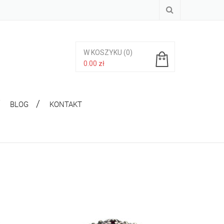
W KOSZYKU
(0)
0.00
zł
Brak produktów w koszyku.
BLOG
KONTAKT