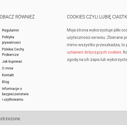
OBACZ RÓWNIEŻ
COOKIES CZYLI LUBIĘ CIAST
Moja strona wykorzystuje pliki co
Regulamin
Polityka
użyteczności serwisu. Zbierane 
prywatności
mimo wszystko przeszkadza, to p
Polskie Cechy
ustawień dotyczących cookies
. K
Probiercze
zgodę na ich zapis lub wykorzysta
Jak kupować
O mnie
Kontakt
Blog
Informacje o
bezpieczeństwie
i użytkowaniu
strzeżone.