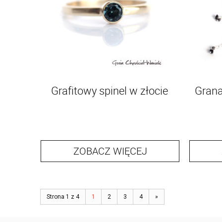
Grafitowy spinel w złocie
Granat
ZOBACZ WIĘCEJ
Strona 1 z 4
1
2
3
4
»