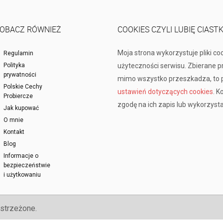
OBACZ RÓWNIEŻ
COOKIES CZYLI LUBIĘ CIAST
Moja strona wykorzystuje pliki co
Regulamin
Polityka
użyteczności serwisu. Zbierane 
prywatności
mimo wszystko przeszkadza, to p
Polskie Cechy
ustawień dotyczących cookies
. K
Probiercze
zgodę na ich zapis lub wykorzysta
Jak kupować
O mnie
Kontakt
Blog
Informacje o
bezpieczeństwie
i użytkowaniu
strzeżone.