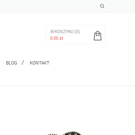
W KOSZYKU
(0)
0.00
zł
Brak produktów w koszyku.
BLOG
KONTAKT