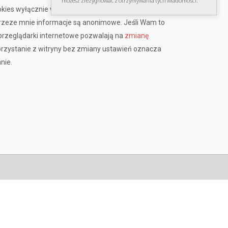
możesz zrezygnować z otrzymywania tych wiadomości.
okies wyłącznie w celu poprawy wydajności i
przeze mnie informacje są anonimowe. Jeśli Wam to
rzeglądarki internetowe pozwalają na
zmianę
orzystanie z witryny bez zmiany ustawień oznacza
nie.