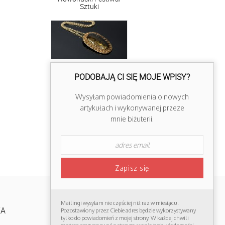
Sztuki
Kolekcja złotej biżuterii
Dubai 2014
PODOBAJĄ CI SIĘ MOJE WPISY?
Wysyłam powiadomienia o nowych
artykułach i wykonywanej przeze
mnie biżuterii.
Slow Weekend
Mailingi wysyłam nie częściej niż raz w miesiącu.
KA
Pozostawiony przez Ciebie adres będzie wykorzystywany
tylko do powiadomień z mojej strony. W każdej chwili