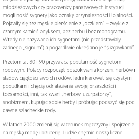
młodzieżowych czy pracownicy państwowych instytucji
mogli nosić sygnety jako oznakę przynależności i lojalności.
Pojawiły się też męskie pierścienie z „oczkiem” – zwykle z
czarnym kamień onyksem, bez herbu i bez monogramu.
Wtedy nie nazywano ich sygnetami (nie przedstawiały
żadnego „signum”) a pogardliwie określano je “ślizgawkami”.
Przełom lat 80 i 90 przywraca popularność sygnetom
rodowym. Polacy rozpoczęli poszukiwania korzeni, herbów i
śladów ciągłości swoich rodów. Jedni kierowali się czystymi
pobudkami i chęcią odnalezienia swojej przeszłości i
tożsamości, inni, tak zwani „herbowi uzurpatorzy”,
snobizmem, kupując sobie herby i próbując podszyć się pod
dawne szlacheckie rody.
W latach 2000 zmienił się wizerunek mężczyzny i spojrzenie
na męską modę i biżuterię. Ludzie chętnie noszą liczne