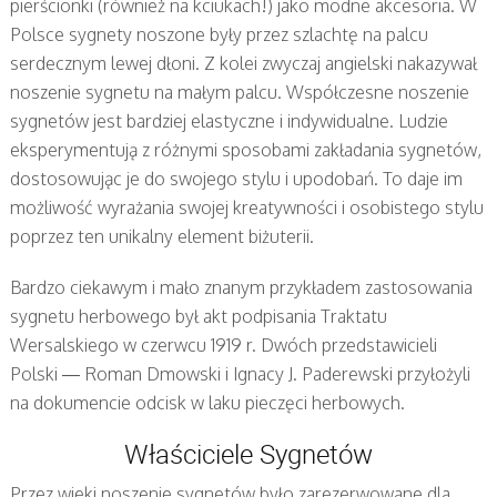
pierścionki (również na kciukach!) jako modne akcesoria. W
Polsce sygnety noszone były przez szlachtę na palcu
serdecznym lewej dłoni. Z kolei zwyczaj angielski nakazywał
noszenie sygnetu na małym palcu. Współczesne noszenie
sygnetów jest bardziej elastyczne i indywidualne. Ludzie
eksperymentują z różnymi sposobami zakładania sygnetów,
dostosowując je do swojego stylu i upodobań. To daje im
możliwość wyrażania swojej kreatywności i osobistego stylu
poprzez ten unikalny element biżuterii.
Bardzo ciekawym i mało znanym przykładem zastosowania
sygnetu herbowego był akt podpisania Traktatu
Wersalskiego w czerwcu 1919 r. Dwóch przedstawicieli
Polski — Roman Dmowski i Ignacy J. Paderewski przyłożyli
na dokumencie odcisk w laku pieczęci herbowych.
Właściciele Sygnetów
Przez wieki noszenie sygnetów było zarezerwowane dla