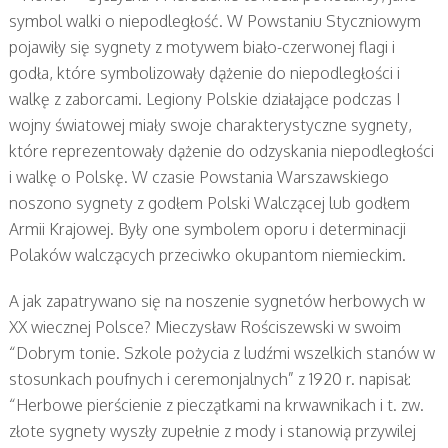
symbol walki o niepodległość. W Powstaniu Styczniowym
pojawiły się sygnety z motywem biało-czerwonej flagi i
godła, które symbolizowały dążenie do niepodległości i
walkę z zaborcami. Legiony Polskie działające podczas I
wojny światowej miały swoje charakterystyczne sygnety,
które reprezentowały dążenie do odzyskania niepodległości
i walkę o Polskę. W czasie Powstania Warszawskiego
noszono sygnety z godłem Polski Walczącej lub godłem
Armii Krajowej. Były one symbolem oporu i determinacji
Polaków walczących przeciwko okupantom niemieckim.
A jak zapatrywano się na noszenie sygnetów herbowych w
XX wiecznej Polsce? Mieczysław Rościszewski w swoim
“Dobrym tonie. Szkole pożycia z ludźmi wszelkich stanów w
stosunkach poufnych i ceremonjalnych” z 1920 r. napisał:
“Herbowe pierścienie z pieczątkami na krwawnikach i t. zw.
złote sygnety wyszły zupełnie z mody i stanowią przywilej