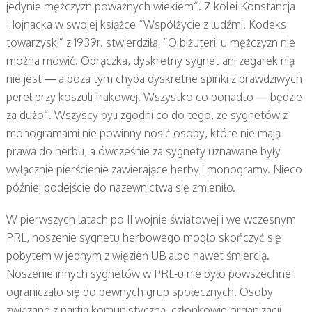
jedynie mężczyzn poważnych wiekiem“. Z kolei Konstancja
Hojnacka w swojej książce “Współżycie z ludźmi. Kodeks
towarzyski” z 1939r. stwierdziła: “O biżuterii u mężczyzn nie
można mówić. Obrączka, dyskretny sygnet ani zegarek nią
nie jest — a poza tym chyba dyskretne spinki z prawdziwych
pereł przy koszuli frakowej. Wszystko co ponadto — będzie
za dużo“. Wszyscy byli zgodni co do tego, że sygnetów z
monogramami nie powinny nosić osoby, które nie mają
prawa do herbu, a ówcześnie za sygnety uznawane były
wyłącznie pierścienie zawierające herby i monogramy. Nieco
później podejście do nazewnictwa się zmieniło.
W pierwszych latach po II wojnie światowej i we wczesnym
PRL, noszenie sygnetu herbowego mogło skończyć się
pobytem w jednym z więzień UB albo nawet śmiercią.
Noszenie innych sygnetów w PRL-u nie było powszechne i
ograniczało się do pewnych grup społecznych. Osoby
związane z partią komunistyczną, członkowie organizacji