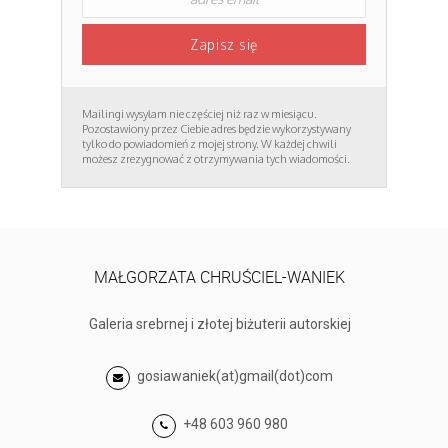
Mailingi wysyłam nie częściej niż raz w miesiącu.
Pozostawiony przez Ciebie adres będzie wykorzystywany
tylko do powiadomień z mojej strony. W każdej chwili
możesz zrezygnować z otrzymywania tych wiadomości.
MAŁGORZATA CHRUŚCIEL-WANIEK
Galeria srebrnej i złotej biżuterii autorskiej
gosiawaniek(at)gmail(dot)com
+48 603 960 980