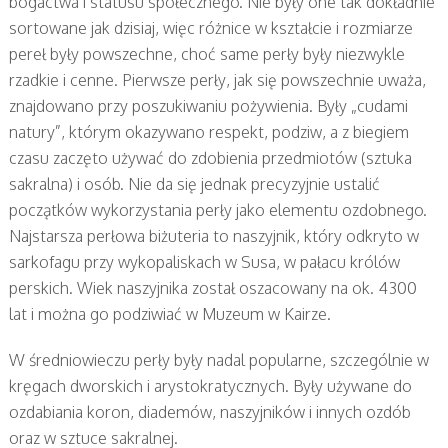
bogactwa i statusu społecznego. Nie były one tak dokładnie
sortowane jak dzisiaj, więc różnice w kształcie i rozmiarze
pereł były powszechne, choć same perły były niezwykle
rzadkie i cenne. Pierwsze perły, jak się powszechnie uważa,
znajdowano przy poszukiwaniu pożywienia. Były „cudami
natury”, którym okazywano respekt, podziw, a z biegiem
czasu zaczęto używać do zdobienia przedmiotów (sztuka
sakralna) i osób. Nie da się jednak precyzyjnie ustalić
początków wykorzystania perły jako elementu ozdobnego.
Najstarsza perłowa biżuteria to naszyjnik, który odkryto w
sarkofagu przy wykopaliskach w Susa, w pałacu królów
perskich. Wiek naszyjnika został oszacowany na ok. 4300
lat i można go podziwiać w Muzeum w Kairze.
W średniowieczu perły były nadal popularne, szczególnie w
kręgach dworskich i arystokratycznych. Były używane do
ozdabiania koron, diademów, naszyjników i innych ozdób
oraz w sztuce sakralnej.