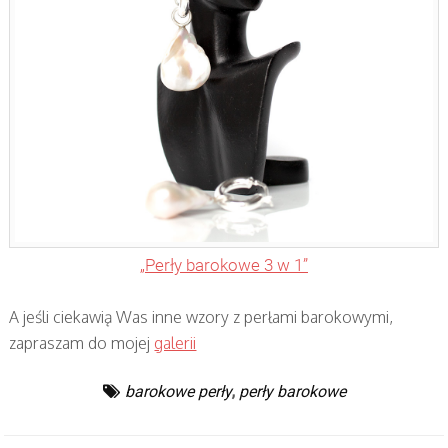
„Perły barokowe 3 w 1”
A jeśli ciekawią Was inne wzory z perłami barokowymi,
zapraszam do mojej
galerii
barokowe perły
,
perły barokowe