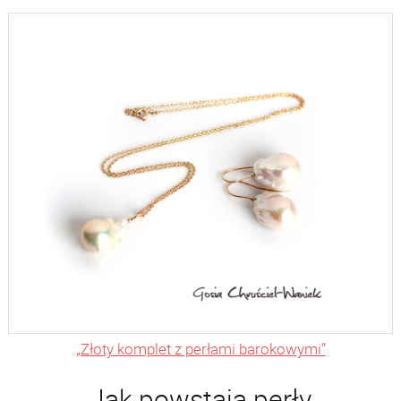
„Złoty komplet z perłami barokowymi”
Jak powstają perły