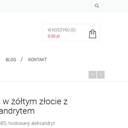
W KOSZYKU
(0)
0.00
zł
Brak produktów w koszyku.
BLOG
KONTAKT
 w żółtym złocie z
sandrytem
 585, hodowany aleksandryt