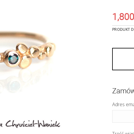
1,80
PRODUKT D
Zamów 
Adres ema
Treść wia