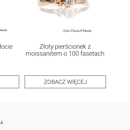
łocie
Złoty pierścionek z
moissanitem o 100 fasetach
ZOBACZ WIĘCEJ
KA