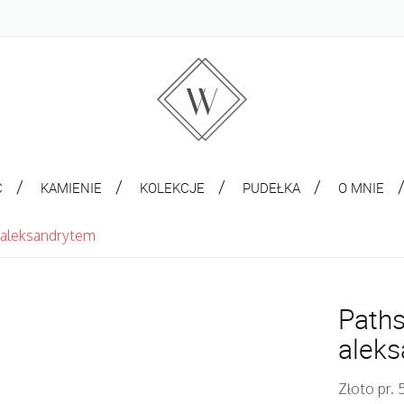
C
KAMIENIE
KOLEKCJE
PUDEŁKA
O MNIE
z aleksandrytem
Paths
alek
Złoto pr.