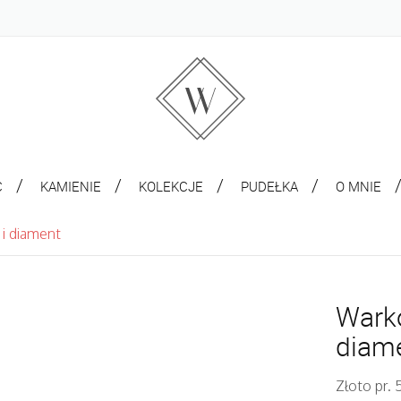
C
KAMIENIE
KOLEKCJE
PUDEŁKA
O MNIE
 i diament
Warko
diam
Złoto pr.