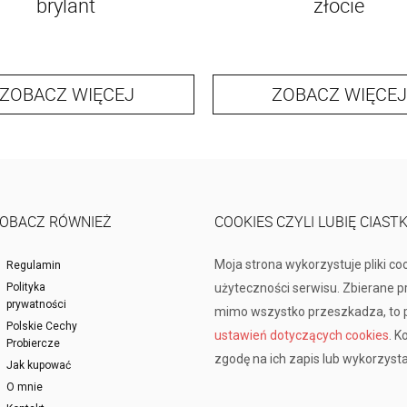
brylant
złocie
ZOBACZ WIĘCEJ
ZOBACZ WIĘCEJ
OBACZ RÓWNIEŻ
COOKIES CZYLI LUBIĘ CIAST
Moja strona wykorzystuje pliki co
Regulamin
Polityka
użyteczności serwisu. Zbierane 
prywatności
mimo wszystko przeszkadza, to p
Polskie Cechy
ustawień dotyczących cookies
. K
Probiercze
zgodę na ich zapis lub wykorzysta
Jak kupować
O mnie