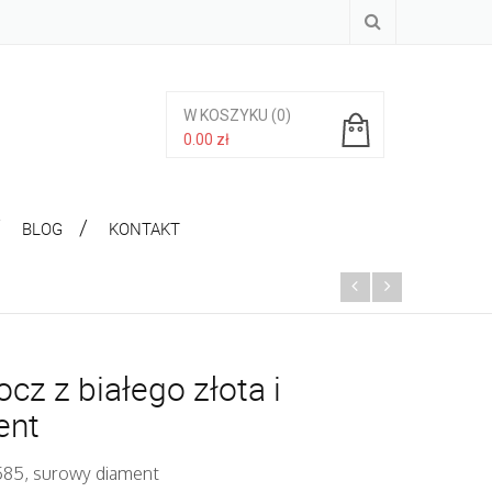
W KOSZYKU
(0)
0.00
zł
Brak produktów w koszyku.
BLOG
KONTAKT
cz z białego złota i
ent
 585, surowy diament