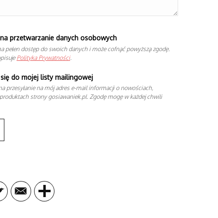
na przetwarzanie danych osobowych
a pełen dostęp do swoich danych i może cofnąć powyższą zgodę.
opisuje
Polityka Prywatności
.
się do mojej listy mailingowej
a przesyłanie na mój adres e-mail informacji o nowościach,
produktach strony gosiawaniek.pl. Zgodę mogę w każdej chwili