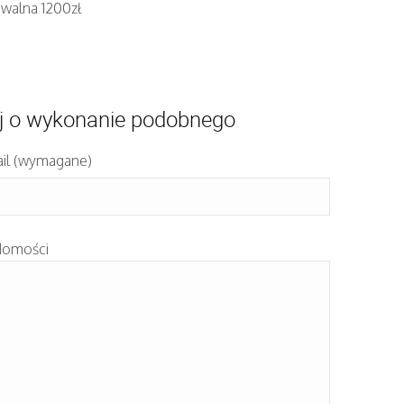
iwalna 1200zł
j o wykonanie podobnego
il (wymagane)
domości