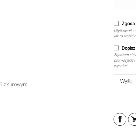
Zgoda 
Użytkownik m
Jak to zrobić 
Dopisz 
Zgadzam się n
promocjach i 
wycofać.
585 z surowym