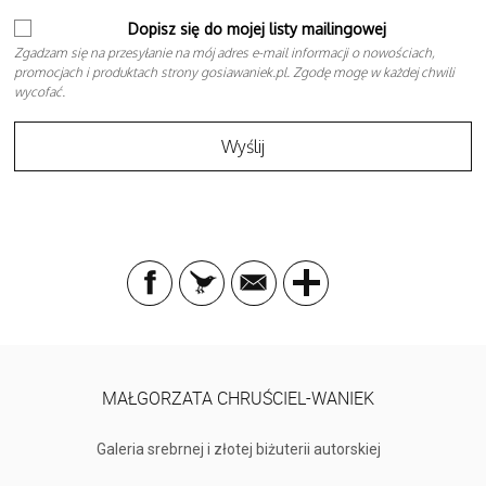
Dopisz się do mojej listy mailingowej
Zgadzam się na przesyłanie na mój adres e-mail informacji o nowościach,
promocjach i produktach strony gosiawaniek.pl. Zgodę mogę w każdej chwili
wycofać.
MAŁGORZATA CHRUŚCIEL-WANIEK
Galeria srebrnej i złotej biżuterii autorskiej