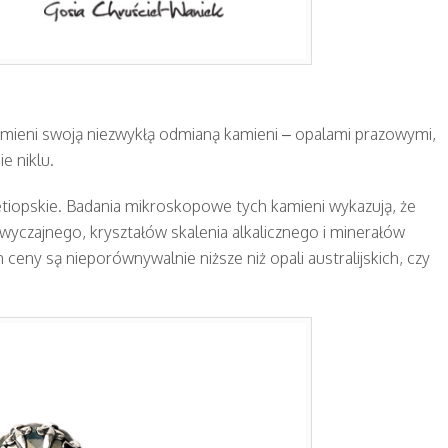
mieni swoją niezwykłą odmianą kamieni – opalami prazowymi,
e niklu.
etiopskie. Badania mikroskopowe tych kamieni wykazują, że
 zwyczajnego, kryształów skalenia alkalicznego i minerałów
ceny są nieporównywalnie niższe niż opali australijskich, czy