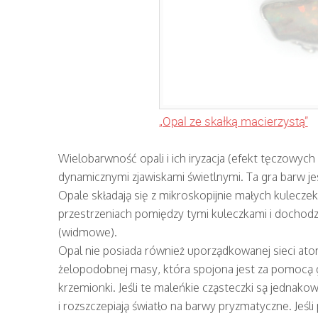
„Opal ze skałką macierzystą”
Wielobarwność opali i ich iryzacja (efekt tęczowych 
dynamicznymi zjawiskami świetlnymi. Ta gra barw j
Opale składają się z mikroskopijnie małych kuleczek
przestrzeniach pomiędzy tymi kuleczkami i dochodzi
(widmowe).
Opal nie posiada również uporządkowanej sieci atom
żelopodobnej masy, która spojona jest za pomocą
krzemionki. Jeśli te maleńkie cząsteczki są jednakow
i rozszczepiają światło na barwy pryzmatyczne. Jeśli