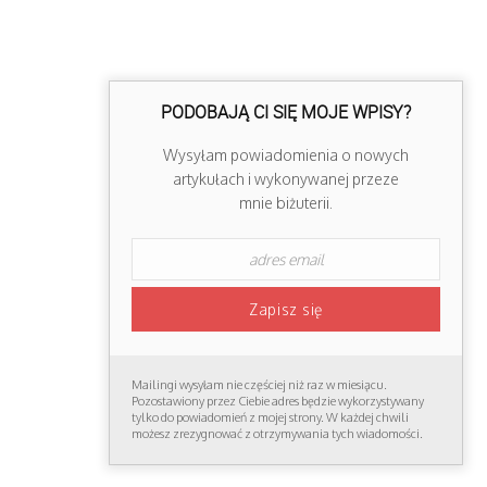
PODOBAJĄ CI SIĘ MOJE WPISY?
Wysyłam powiadomienia o nowych
artykułach i wykonywanej przeze
mnie biżuterii.
Mailingi wysyłam nie częściej niż raz w miesiącu.
Pozostawiony przez Ciebie adres będzie wykorzystywany
tylko do powiadomień z mojej strony. W każdej chwili
możesz zrezygnować z otrzymywania tych wiadomości.