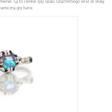
mienie. Są to cienkie żyły opalu szlachetnego wraz ze skałą
ynamiczną grę barw.