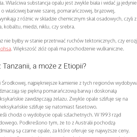
Właściwa substancja opalu jest zwykle biała i widać ją jedynie
 o właściwej barwie szarej, pomarańczowej, brązowej,
y wynikają z różnic w składzie chemicznym skał osadowych, czyli z
kobaltu, miedzi, niklu, czy srebra.
 nie byłby w stanie przetrwać ruchów tektonicznych, czy erozj
Mohsa
. Większość złóż opali ma pochodzenie wulkaniczne.
 Tanzanii, a może z Etiopii?
i Środkowej, najpiękniejsze kamienie z tych regionów wydobyw
odznaczają się piękną pomarańczową barwą i doskonałą
ykańskie zawdzięczają żelazu. Zwykle opale szlifuje się na
meksykańskie szlifuje się natomiast fasetowo.
jeśli chodzi o wydobycie opali szlachetnych. W 1993 rząd
odowego. Podkreślono tym, że to z Australii pochodzą
odmianą są czarne opale, za które oferuje się najwyższe ceny.