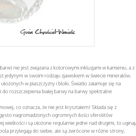
barw) nie jest związana z kolorowymi inkluzjami w kamieniu, a z
est jedynym w swoim rodzaju zjawiskiem w świecie minerałów.
 ułożonych w płaszczyzny i bloki. Światło załamuje się na
 do rozszczepienia białej barwy na barwy spektralne
owej, co oznacza, że nie jest kryształem! Składa się z
 gęsto nagromadzonych ogromnych ilości sferolitów
ej wielkości i są ułożone regularnie jedne nad drugimi, to uginaj
 pola przylegają do siebie, ale są zwrócone w różne strony,