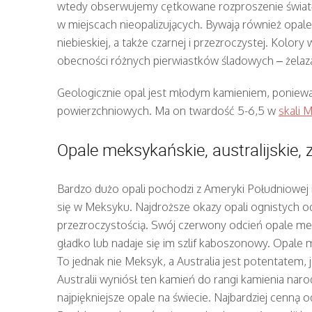
wtedy obserwujemy cętkowane rozproszenie światła. 
w miejscach nieopalizujących. Bywają również opale
niebieskiej, a także czarnej i przezroczystej. Kolor
obecności różnych pierwiastków śladowych – żelaza, 
Geologicznie opal jest młodym kamieniem, ponieważ
powierzchniowych. Ma on twardość 5-6,5 w
skali 
Opale meksykańskie, australijskie, z
Bardzo dużo opali pochodzi z Ameryki Południowej 
się w Meksyku. Najdroższe okazy opali ognistych 
przezroczystością. Swój czerwony odcień opale meks
gładko lub nadaje się im szlif kaboszonowy. Opale 
To jednak nie Meksyk, a Australia jest potentatem, 
Australii wyniósł ten kamień do rangi kamienia nar
najpiękniejsze opale na świecie. Najbardziej cenną 