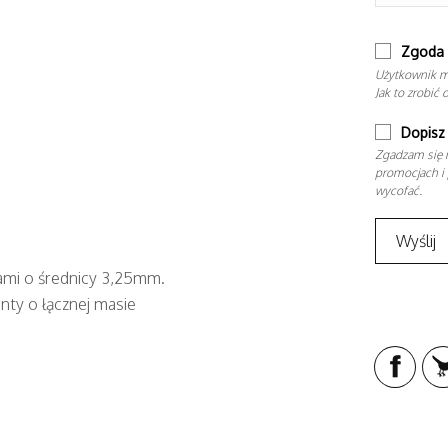
Zgoda 
Użytkownik m
Jak to zrobić 
Dopisz 
Zgadzam się n
promocjach i 
wycofać.
tami o średnicy 3,25mm.
lanty o łącznej masie