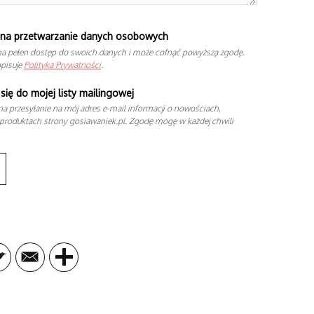
na przetwarzanie danych osobowych
a pełen dostęp do swoich danych i może cofnąć powyższą zgodę.
opisuje
Polityka Prywatności
.
się do mojej listy mailingowej
a przesyłanie na mój adres e-mail informacji o nowościach,
produktach strony gosiawaniek.pl. Zgodę mogę w każdej chwili