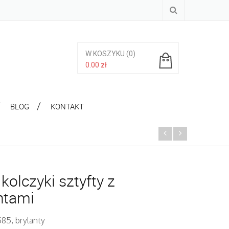
W KOSZYKU
(0)
0.00
zł
Brak produktów w koszyku.
BLOG
KONTAKT
 kolczyki sztyfty z
ntami
585, brylanty