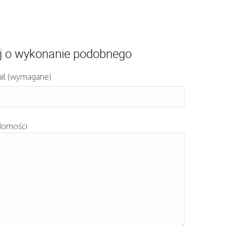
j o wykonanie podobnego
il (wymagane)
domości