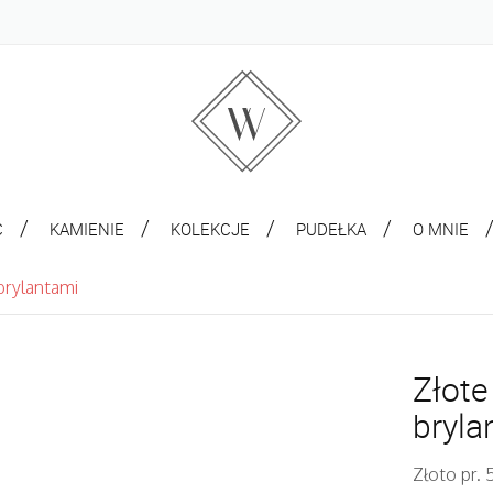
C
KAMIENIE
KOLEKCJE
PUDEŁKA
O MNIE
 brylantami
Złote
bryla
Złoto pr. 