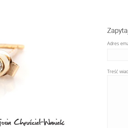
Zapyta
Adres ema
Treść wia