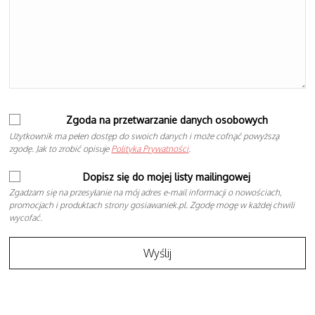
Zgoda na przetwarzanie danych osobowych
Użytkownik ma pełen dostęp do swoich danych i może cofnąć powyższą
zgodę. Jak to zrobić opisuje
Polityka Prywatności
.
Dopisz się do mojej listy mailingowej
Zgadzam się na przesyłanie na mój adres e-mail informacji o nowościach,
promocjach i produktach strony gosiawaniek.pl. Zgodę mogę w każdej chwili
wycofać.