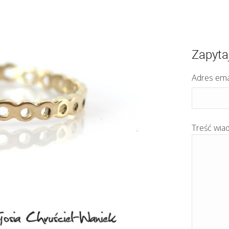
Zapyta
Adres ema
Treść wia