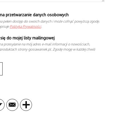
na przetwarzanie danych osobowych
a pełen dostęp do swoich danych i może cofnąć powyższą zgodę.
opisuje
Polityka Prywatności
.
się do mojej listy mailingowej
a przesyłanie na mój adres e-mail informacji o nowościach,
produktach strony gosiawaniek.pl. Zgodę mogę w każdej chwili