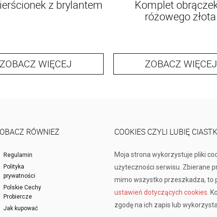
pierścionek z brylantem
Komplet obrączek
różowego złota
ZOBACZ WIĘCEJ
ZOBACZ WIĘCEJ
OBACZ RÓWNIEŻ
COOKIES CZYLI LUBIĘ CIAST
Moja strona wykorzystuje pliki co
Regulamin
Polityka
użyteczności serwisu. Zbierane 
prywatności
mimo wszystko przeszkadza, to p
Polskie Cechy
ustawień dotyczących cookies
. K
Probiercze
zgodę na ich zapis lub wykorzysta
Jak kupować