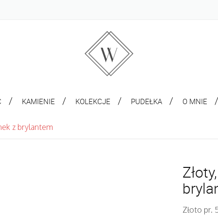
C
KAMIENIE
KOLEKCJE
PUDEŁKA
O MNIE
nek z brylantem
Złoty
bryl
Złoto pr. 