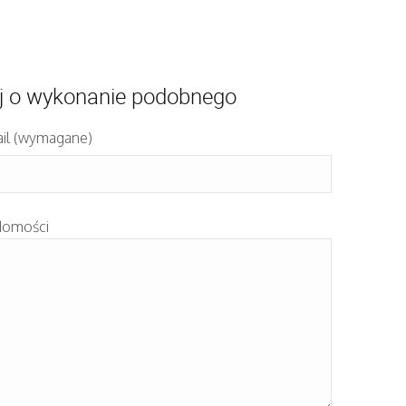
j o wykonanie podobnego
il (wymagane)
domości