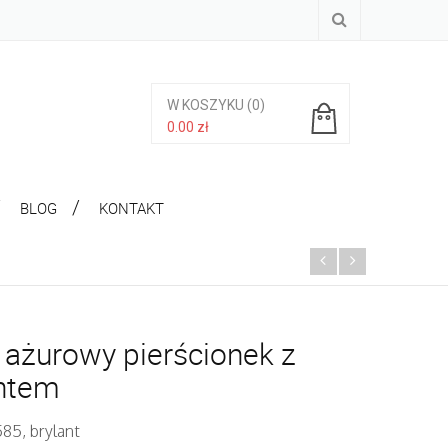
W KOSZYKU
(0)
0.00
zł
Brak produktów w koszyku.
BLOG
KONTAKT
, ażurowy pierścionek z
antem
585, brylant