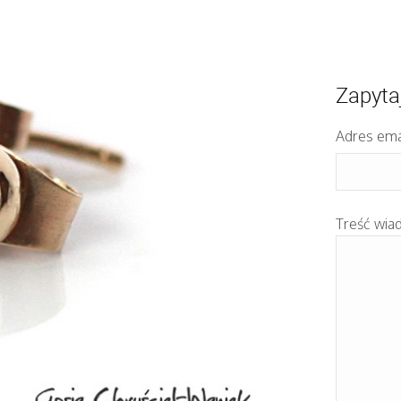
Zapyta
Adres ema
Treść wia