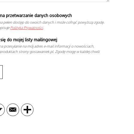
na przetwarzanie danych osobowych
a pełen dostęp do swoich danych i może cofnąć powyższą zgodę.
opisuje
Polityka Prywatności
.
się do mojej listy mailingowej
a przesyłanie na mój adres e-mail informacji o nowościach,
produktach strony gosiawaniek.pl. Zgodę mogę w każdej chwili