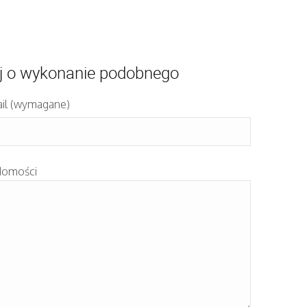
j o wykonanie podobnego
il (wymagane)
domości