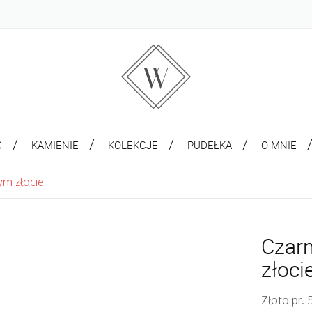
C
KAMIENIE
KOLEKCJE
PUDEŁKA
O MNIE
ym złocie
Czarn
złoci
Złoto pr.