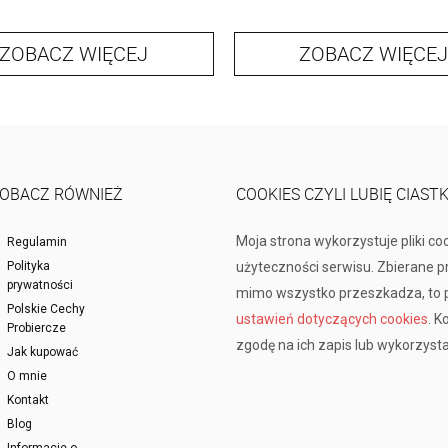
ZOBACZ WIĘCEJ
ZOBACZ WIĘCEJ
OBACZ RÓWNIEŻ
COOKIES CZYLI LUBIĘ CIAST
Moja strona wykorzystuje pliki co
Regulamin
Polityka
użyteczności serwisu. Zbierane 
prywatności
mimo wszystko przeszkadza, to p
Polskie Cechy
ustawień dotyczących cookies
. K
Probiercze
zgodę na ich zapis lub wykorzysta
Jak kupować
O mnie
Kontakt
Blog
Informacje o