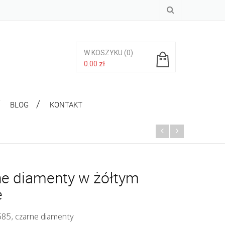
W KOSZYKU
(0)
0.00
zł
Brak produktów w koszyku.
BLOG
KONTAKT
e diamenty w żółtym
e
 585, czarne diamenty