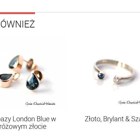
RÓWNIEŻ
azy London Blue w
Złoto, Brylant & Sza
różowym złocie