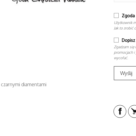
Zgoda 
Użytkownik m
Jak to zrobić 
Dopisz 
Zgadzam się n
promocjach i 
wycofać.
z czarnymi diamentami