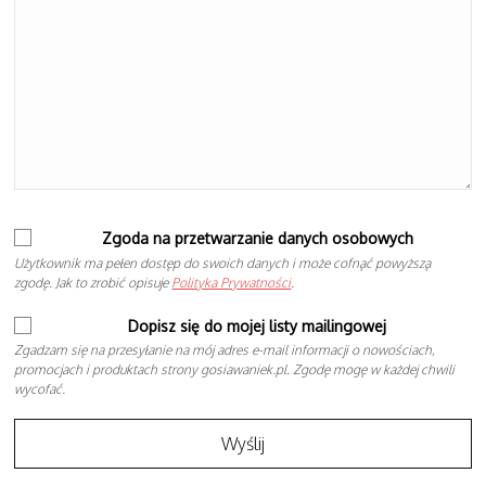
Zgoda na przetwarzanie danych osobowych
Użytkownik ma pełen dostęp do swoich danych i może cofnąć powyższą
zgodę. Jak to zrobić opisuje
Polityka Prywatności
.
Dopisz się do mojej listy mailingowej
Zgadzam się na przesyłanie na mój adres e-mail informacji o nowościach,
promocjach i produktach strony gosiawaniek.pl. Zgodę mogę w każdej chwili
wycofać.