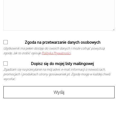
Zgoda na przetwarzanie danych osobowych
Użytkownik ma pełen dostęp do swoich danych i może cofnąć powyższą
zgodę. Jak to zrobić opisuje
Polityka Prywatności
.
Dopisz się do mojej listy mailingowej
Zgadzam się na przesyłanie na mój adres e-mail informacji o nowościach,
promocjach i produktach strony gosiawaniek.pl. Zgodę mogę w każdej chwili
wycofać.