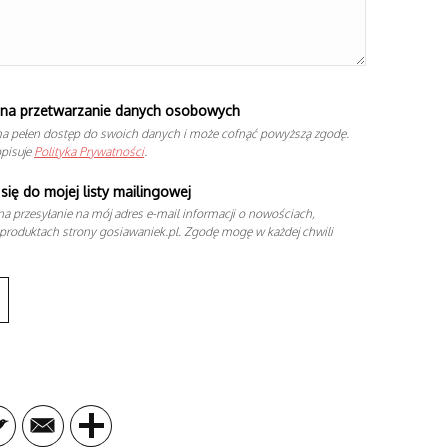
na przetwarzanie danych osobowych
a pełen dostęp do swoich danych i może cofnąć powyższą zgodę.
opisuje
Polityka Prywatności
.
się do mojej listy mailingowej
a przesyłanie na mój adres e-mail informacji o nowościach,
produktach strony gosiawaniek.pl. Zgodę mogę w każdej chwili