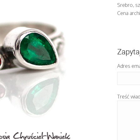
Srebro, sz
Cena arch
Zapyta
Adres ema
Treść wia