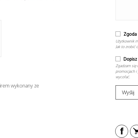
Zgoda 
Użytkownik m
Jak to zrobić 
Dopisz 
Zgadzam się n
promocjach i 
wycofać.
firem wykonany ze