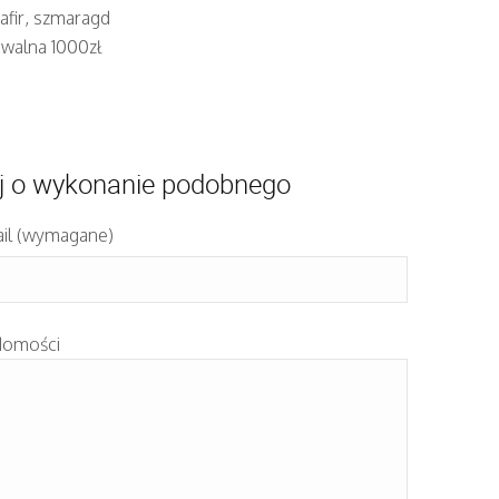
afir, szmaragd
iwalna 1000zł
j o wykonanie podobnego
il (wymagane)
domości