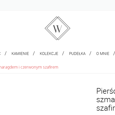
C
KAMIENIE
KOLEKCJE
PUDEŁKA
O MNIE
zmaragdem i czerwonym szafirem
Pierś
szma
szafi