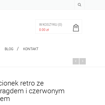
W KOSZYKU
(0)
0.00
zł
Brak produktów w koszyku.
BLOG
KONTAKT
cionek retro ze
ragdem i czerwonym
rem