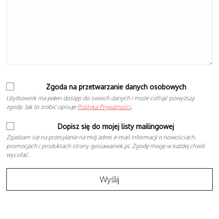
Zgoda na przetwarzanie danych osobowych
Użytkownik ma pełen dostęp do swoich danych i może cofnąć powyższą
zgodę. Jak to zrobić opisuje
Polityka Prywatności
.
Dopisz się do mojej listy mailingowej
Zgadzam się na przesyłanie na mój adres e-mail informacji o nowościach,
promocjach i produktach strony gosiawaniek.pl. Zgodę mogę w każdej chwili
wycofać.