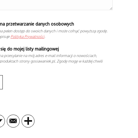
na przetwarzanie danych osobowych
a pełen dostęp do swoich danych i może cofnąć powyższą zgodę.
opisuje
Polityka Prywatności
.
się do mojej listy mailingowej
a przesyłanie na mój adres e-mail informacji o nowościach,
produktach strony gosiawaniek.pl. Zgodę mogę w każdej chwili