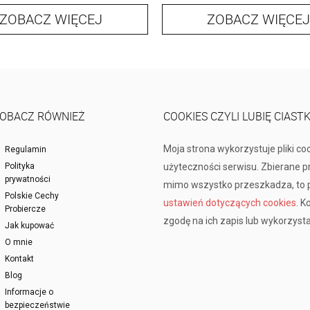
ZOBACZ WIĘCEJ
ZOBACZ WIĘCEJ
OBACZ RÓWNIEŻ
COOKIES CZYLI LUBIĘ CIAST
Moja strona wykorzystuje pliki co
Regulamin
Polityka
użyteczności serwisu. Zbierane 
prywatności
mimo wszystko przeszkadza, to p
Polskie Cechy
ustawień dotyczących cookies
. K
Probiercze
zgodę na ich zapis lub wykorzysta
Jak kupować
O mnie
Kontakt
Blog
Informacje o
bezpieczeństwie