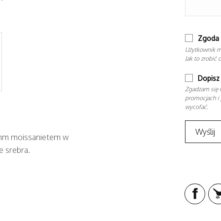
Zgoda 
Użytkownik m
Jak to zrobić 
Dopisz 
Zgadzam się n
promocjach i 
wycofać.
3mm moissanietem w
e srebra.