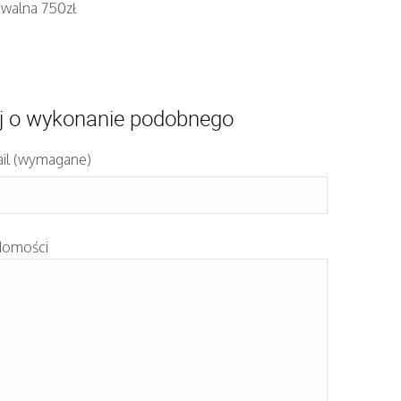
iwalna 750zł
j o wykonanie podobnego
il (wymagane)
domości