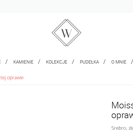
C
KAMIENIE
KOLEKCJE
PUDEŁKA
O MNIE
otej oprawie
Moiss
opra
Srebro, zł