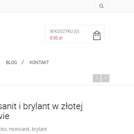
W KOSZYKU
(0)
0.00
zł
Brak produktów w koszyku.
BLOG
KONTAKT
anit i brylant w złotej
wie
oto, moissanit, brylant