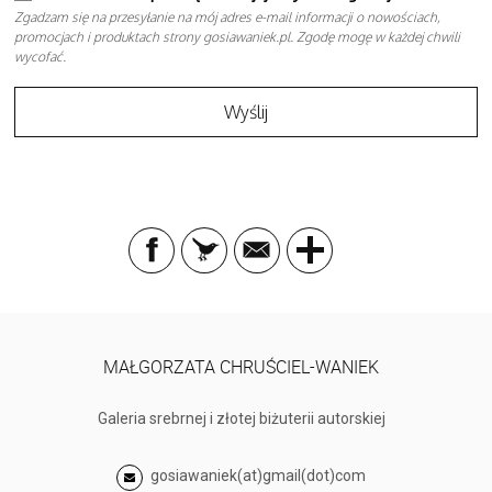
Zgadzam się na przesyłanie na mój adres e-mail informacji o nowościach,
promocjach i produktach strony gosiawaniek.pl. Zgodę mogę w każdej chwili
wycofać.
MAŁGORZATA CHRUŚCIEL-WANIEK
Galeria srebrnej i złotej biżuterii autorskiej
gosiawaniek(at)gmail(dot)com