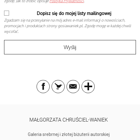
zgodę. Jak to zrobić opisuje
Polityka Prywatności
.
Dopisz się do mojej listy mailingowej
Zgadzam się na przesyłanie na mój adres e-mail informacji o nowościach,
promocjach i produktach strony gosiawaniek.pl. Zgodę mogę w każdej chwili
wycofać.
MAŁGORZATA CHRUŚCIEL-WANIEK
Galeria srebrnej i złotej biżuterii autorskiej