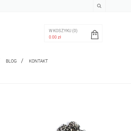
W KOSZYKU
(0)
0.00
zł
Brak produktów w koszyku.
BLOG
KONTAKT