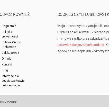
OBACZ RÓWNIEŻ
COOKIES CZYLI LUBIĘ CIAST
Moja strona wykorzystuje pliki co
Regulamin
Polityka
użyteczności serwisu. Zbierane 
prywatności
mimo wszystko przeszkadza, to p
Polskie Cechy
ustawień dotyczących cookies
. K
Probiercze
zgodę na ich zapis lub wykorzysta
Jak kupować
O mnie
Kontakt
Blog
Informacje o
bezpieczeństwie
i użytkowaniu
strzeżone.