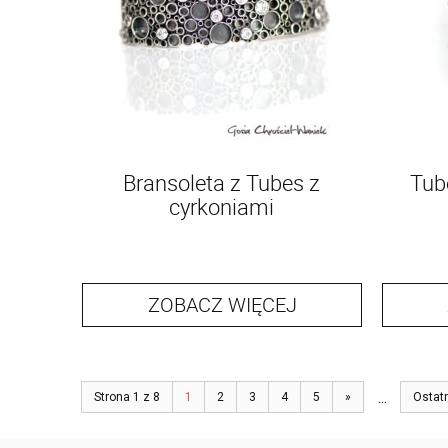
Bransoleta z Tubes z
Tube
cyrkoniami
ZOBACZ WIĘCEJ
...
Strona 1 z 8
1
2
3
4
5
»
Ostat