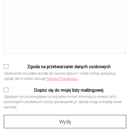
Zgoda na przetwarzanie danych osobowych
Użytkownik ma pełen dostęp do swoich danych i może cofnąć powyższą
zgodę. Jak to zrobić opisuje
Polityka Prywatności
.
Dopisz się do mojej listy mailingowej
Zgadzam się na przesyłanie na mój adres e-mail informacji o nowościach,
promocjach i produktach strony gosiawaniek.pl. Zgodę mogę w każdej chwili
wycofać.