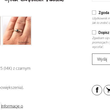
Zgoda 
Użytkownik m
Jak to zrobić 
Dopisz 
Zgadzam się n
promocjach i 
wycofać.
85 (14K) z czarnym
powiększenia).
Informacje o