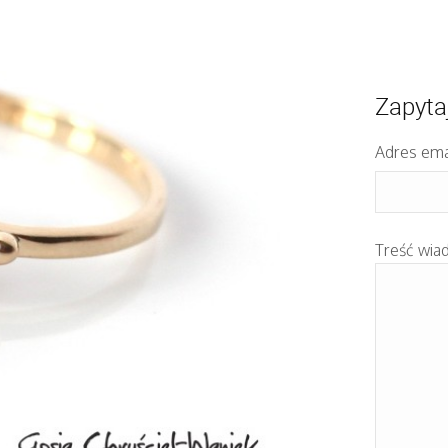
Zapyta
Adres ema
Treść wia