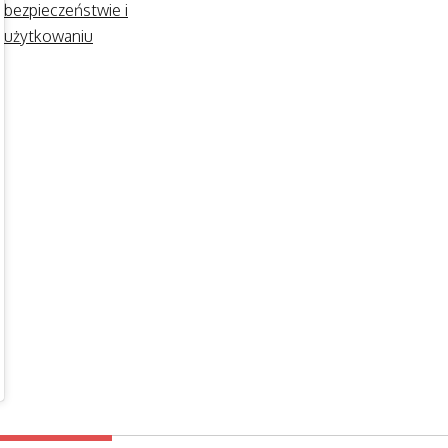
bezpieczeństwie i
użytkowaniu
on
Aug 13, 2016 at 1:49am PDT