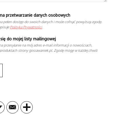
na przetwarzanie danych osobowych
a pełen dostęp do swoich danych i może cofnąć powyższą zgodę.
opisuje
Polityka Prywatności
.
się do mojej listy mailingowej
a przesyłanie na mój adres e-mail informacji o nowościach,
produktach strony gosiawaniek.pl. Zgodę mogę w każdej chwili