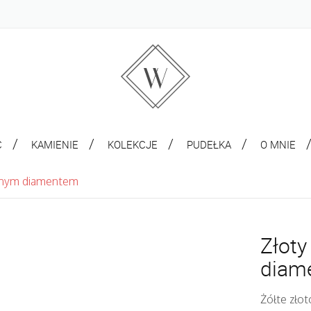
C
KAMIENIE
KOLEKCJE
PUDEŁKA
O MNIE
arnym diamentem
Złoty
diam
Żółte złot