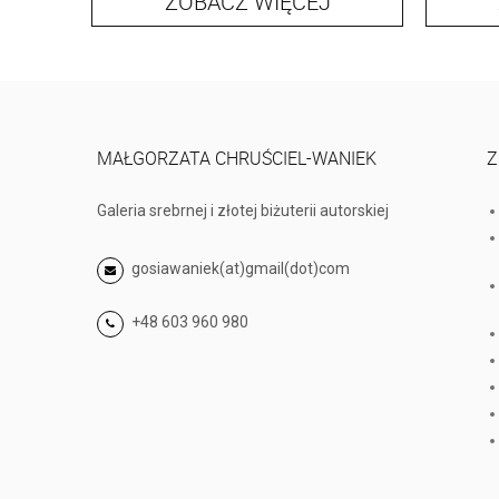
ZOBACZ WIĘCEJ
MAŁGORZATA CHRUŚCIEL-WANIEK
Z
Galeria srebrnej i złotej biżuterii autorskiej
gosiawaniek(at)gmail(dot)com
+48 603 960 980