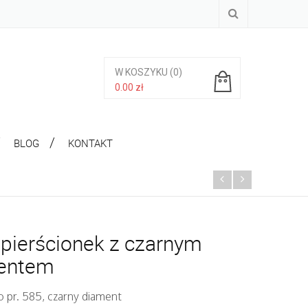
W KOSZYKU
(0)
0.00
zł
Brak produktów w koszyku.
BLOG
KONTAKT
 pierścionek z czarnym
entem
o pr. 585, czarny diament