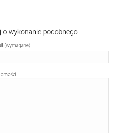
j o wykonanie podobnego
il (wymagane)
domości