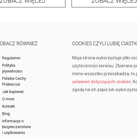
ZOBACZ WIĘCEJ
ZOBACZ WIĘCEJ
OBACZ RÓWNIEŻ
COOKIES CZYLI LUBIĘ CIAST
Moja strona wykorzystuje pliki co
Regulamin
Polityka
użyteczności serwisu. Zbierane 
prywatności
mimo wszystko przeszkadza, to p
Polskie Cechy
ustawień dotyczących cookies
. K
Probiercze
zgodę na ich zapis lub wykorzysta
Jak kupować
O mnie
Kontakt
Blog
Informacje o
bezpieczeństwie
i użytkowaniu