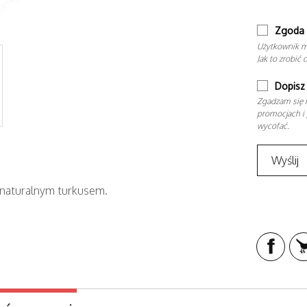
Zgoda 
Użytkownik m
Jak to zrobić 
Dopisz 
Zgadzam się n
promocjach i 
wycofać.
 naturalnym turkusem.