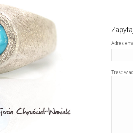
Zapyta
Adres ema
Treść wia