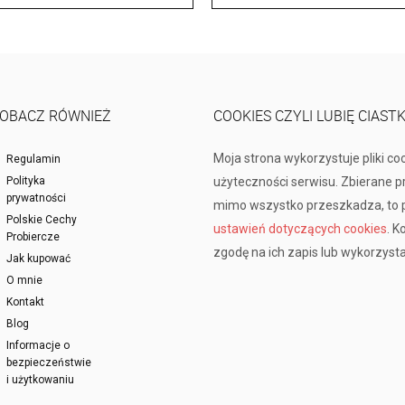
OBACZ RÓWNIEŻ
COOKIES CZYLI LUBIĘ CIAST
Moja strona wykorzystuje pliki co
Regulamin
Polityka
użyteczności serwisu. Zbierane 
prywatności
mimo wszystko przeszkadza, to p
Polskie Cechy
ustawień dotyczących cookies
. K
Probiercze
zgodę na ich zapis lub wykorzysta
Jak kupować
O mnie
Kontakt
Blog
Informacje o
bezpieczeństwie
i użytkowaniu