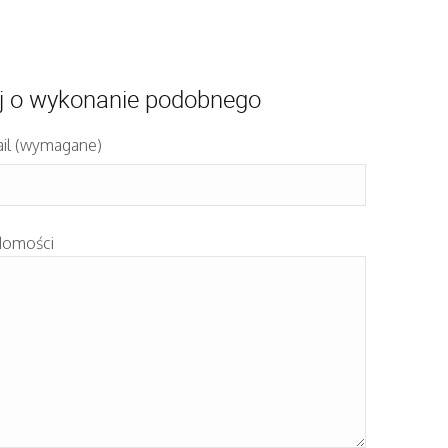
j o wykonanie podobnego
il (wymagane)
domości