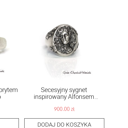
orytem
Secesyjny sygnet
o
inspirowany Alfonsem
Muchą
900.00
zł
DODAJ DO KOSZYKA