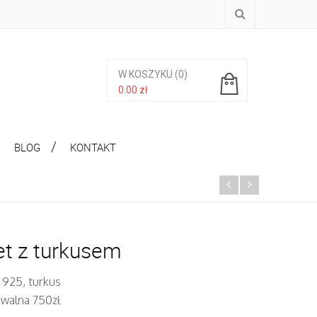
W KOSZYKU
(0)
0.00
zł
Brak produktów w koszyku.
BLOG
KONTAKT
t z turkusem
 925, turkus
iwalna 750zł