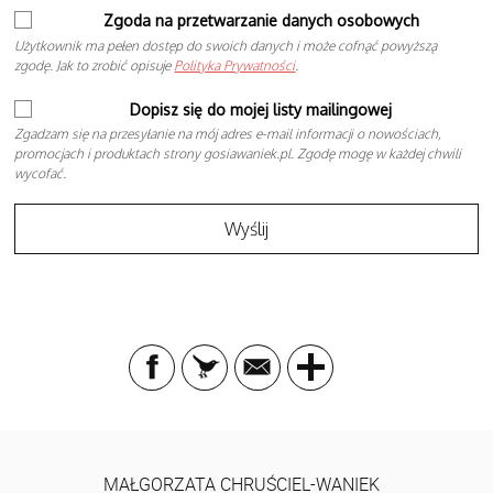
Zgoda na przetwarzanie danych osobowych
Użytkownik ma pełen dostęp do swoich danych i może cofnąć powyższą
zgodę. Jak to zrobić opisuje
Polityka Prywatności
.
Dopisz się do mojej listy mailingowej
Zgadzam się na przesyłanie na mój adres e-mail informacji o nowościach,
promocjach i produktach strony gosiawaniek.pl. Zgodę mogę w każdej chwili
wycofać.
MAŁGORZATA CHRUŚCIEL-WANIEK