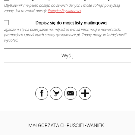
Użytkownik ma pełen dostęp do swoich danych i może cofnąć powyższą
zgodę. Jak to zrobić opisuje
Polityka Prywatności
.
Dopisz się do mojej listy mailingowej
Zgadzam się na przesyłanie na mój adres e-mail informacji o nowościach,
promocjach i produktach strony gosiawaniek.pl. Zgodę mogę w każdej chwili
wycofać.
MAŁGORZATA CHRUŚCIEL-WANIEK