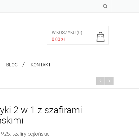
W KOSZYKU
(0)
0.00
zł
Brak produktów w koszyku.
BLOG
KONTAKT
yki 2 w 1 z szafirami
ńskimi
 925, szafiry cejlońskie