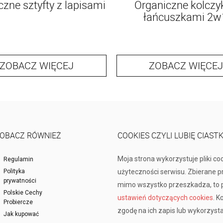
czne sztyfty z lapisami
Organiczne kolczyk
łańcuszkami 2w
ZOBACZ WIĘCEJ
ZOBACZ WIĘCEJ
OBACZ RÓWNIEŻ
COOKIES CZYLI LUBIĘ CIAST
Moja strona wykorzystuje pliki co
Regulamin
Polityka
użyteczności serwisu. Zbierane 
prywatności
mimo wszystko przeszkadza, to p
Polskie Cechy
ustawień dotyczących cookies
. K
Probiercze
zgodę na ich zapis lub wykorzysta
Jak kupować