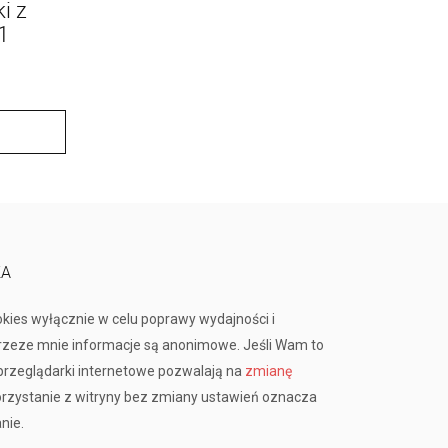
i z
1
KA
okies wyłącznie w celu poprawy wydajności i
przeze mnie informacje są anonimowe. Jeśli Wam to
rzeglądarki internetowe pozwalają na
zmianę
orzystanie z witryny bez zmiany ustawień oznacza
nie.