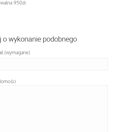
iwalna 950zł
j o wykonanie podobnego
il (wymagane)
domości