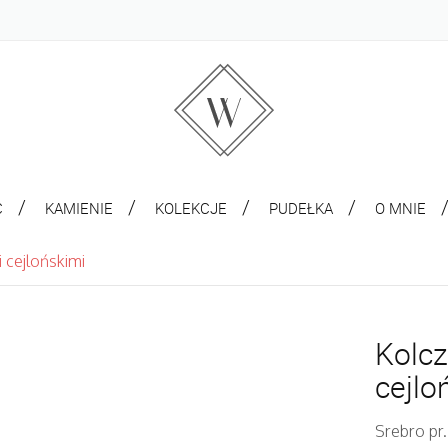
C
KAMIENIE
KOLEKCJE
PUDEŁKA
O MNIE
i cejlońskimi
Kolcz
cejlo
Srebro pr.