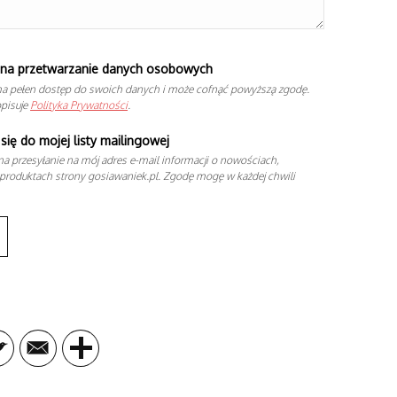
na przetwarzanie danych osobowych
a pełen dostęp do swoich danych i może cofnąć powyższą zgodę.
opisuje
Polityka Prywatności
.
się do mojej listy mailingowej
a przesyłanie na mój adres e-mail informacji o nowościach,
produktach strony gosiawaniek.pl. Zgodę mogę w każdej chwili