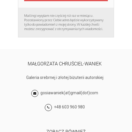
Mailingi wysyłam nie częściej niż raz w miesiącu.
Pozostawiony przez Ciebie adres będzie wykorzystywany
tylko do powiadomień z mojej strony. W każdej chwili
możesz zrezygnować z otrzymywania tych wiadomości.
MAŁGORZATA CHRUŚCIEL-WANIEK
Galeria srebrnej i złotej biżuterii autorskiej
gosiawaniek(at)gmail(dot)com
+48 603 960 980
ZOBACZ RÓWNIEŻ