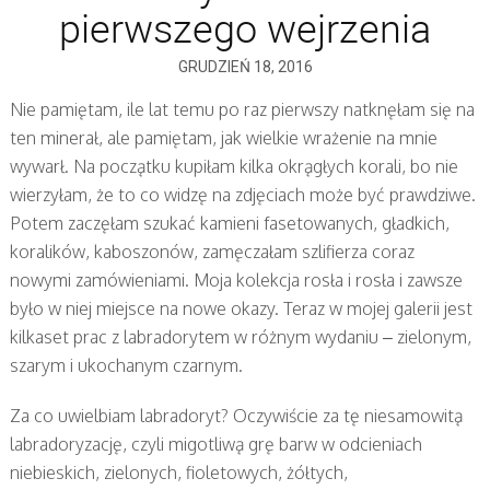
pierwszego wejrzenia
GRUDZIEŃ 18, 2016
Nie pamiętam, ile lat temu po raz pierwszy natknęłam się na
ten minerał, ale pamiętam, jak wielkie wrażenie na mnie
wywarł. Na początku kupiłam kilka okrągłych korali, bo nie
wierzyłam, że to co widzę na zdjęciach może być prawdziwe.
Potem zaczęłam szukać kamieni fasetowanych, gładkich,
koralików, kaboszonów, zamęczałam szlifierza coraz
nowymi zamówieniami. Moja kolekcja rosła i rosła i zawsze
było w niej miejsce na nowe okazy. Teraz w mojej galerii jest
kilkaset prac z labradorytem w różnym wydaniu – zielonym,
szarym i ukochanym czarnym.
Za co uwielbiam labradoryt? Oczywiście za tę niesamowitą
labradoryzację, czyli migotliwą grę barw w odcieniach
niebieskich, zielonych, fioletowych, żółtych,