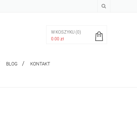
W KOSZYKU
(0)
0.00
zł
Brak produktów w koszyku.
BLOG
KONTAKT