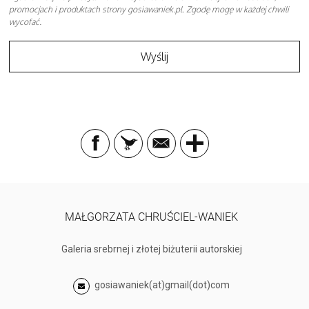
promocjach i produktach strony gosiawaniek.pl. Zgodę mogę w każdej chwili
wycofać.
MAŁGORZATA CHRUŚCIEL-WANIEK
Galeria srebrnej i złotej biżuterii autorskiej
gosiawaniek(at)gmail(dot)com