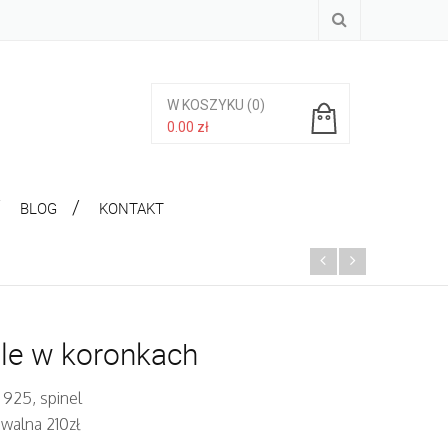
W KOSZYKU
(0)
0.00
zł
Brak produktów w koszyku.
BLOG
KONTAKT
le w koronkach
 925, spinel
walna 210zł