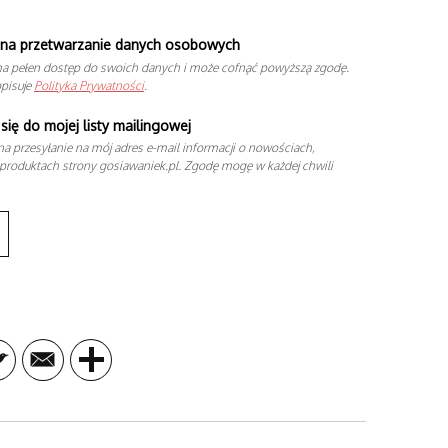
na przetwarzanie danych osobowych
a pełen dostęp do swoich danych i może cofnąć powyższą zgodę.
opisuje
Polityka Prywatności
.
się do mojej listy mailingowej
a przesyłanie na mój adres e-mail informacji o nowościach,
produktach strony gosiawaniek.pl. Zgodę mogę w każdej chwili