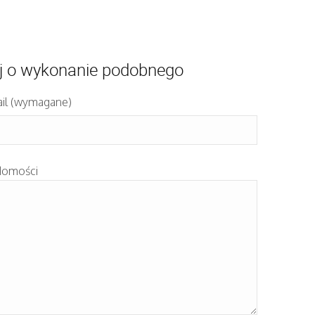
j o wykonanie podobnego
il (wymagane)
domości