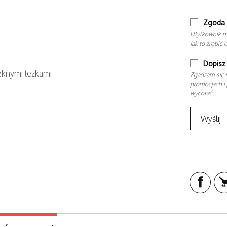
Zgoda 
Użytkownik m
Jak to zrobić 
Dopisz 
ęknymi łezkami
Zgadzam się n
promocjach i 
wycofać.