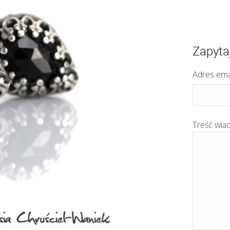
Zapyta
Adres ema
Treść wia