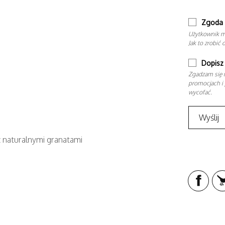
Zgoda 
Użytkownik m
Jak to zrobić 
Dopisz 
Zgadzam się n
promocjach i 
wycofać.
z naturalnymi granatami