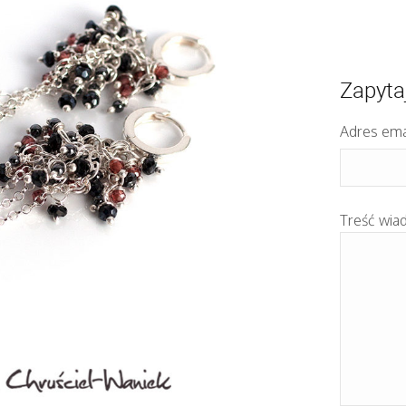
Zapyta
Adres ema
Treść wia