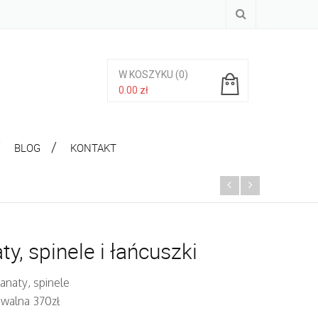
W KOSZYKU
(0)
0.00
zł
Brak produktów w koszyku.
BLOG
KONTAKT
ty, spinele i łańcuszki
anaty, spinele
iwalna 370zł