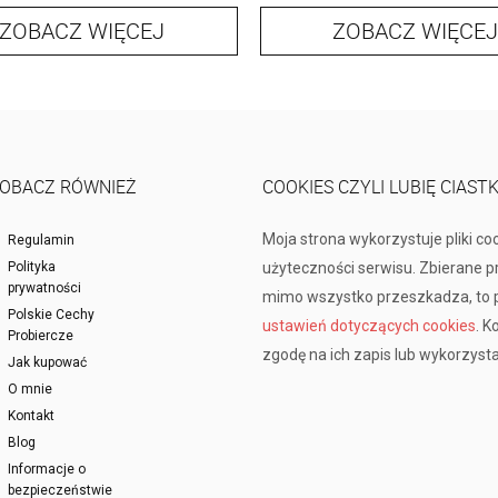
ZOBACZ WIĘCEJ
ZOBACZ WIĘCEJ
OBACZ RÓWNIEŻ
COOKIES CZYLI LUBIĘ CIAST
Moja strona wykorzystuje pliki co
Regulamin
Polityka
użyteczności serwisu. Zbierane 
prywatności
mimo wszystko przeszkadza, to p
Polskie Cechy
ustawień dotyczących cookies
. K
Probiercze
zgodę na ich zapis lub wykorzysta
Jak kupować
O mnie
Kontakt
Blog
Informacje o
bezpieczeństwie