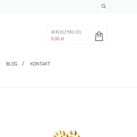
W KOSZYKU
(0)
0.00
zł
Brak produktów w koszyku.
BLOG
KONTAKT