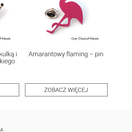
kulką i
Amarantowy flaming – pin
kiego
ZOBACZ WIĘCEJ
KA