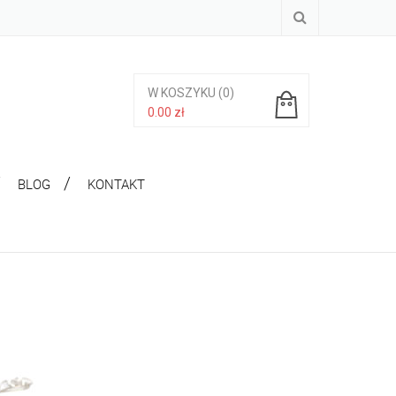
W KOSZYKU
(0)
0.00
zł
Brak produktów w koszyku.
BLOG
KONTAKT