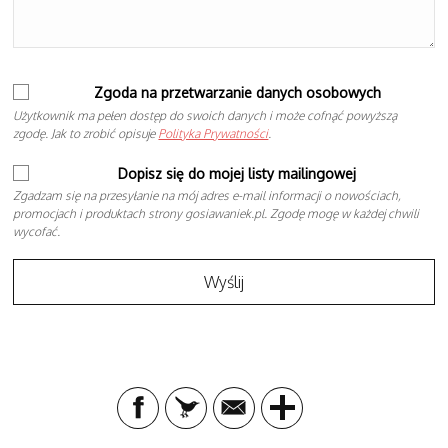
Zgoda na przetwarzanie danych osobowych
Użytkownik ma pełen dostęp do swoich danych i może cofnąć powyższą
zgodę. Jak to zrobić opisuje
Polityka Prywatności
.
Dopisz się do mojej listy mailingowej
Zgadzam się na przesyłanie na mój adres e-mail informacji o nowościach,
promocjach i produktach strony gosiawaniek.pl. Zgodę mogę w każdej chwili
wycofać.