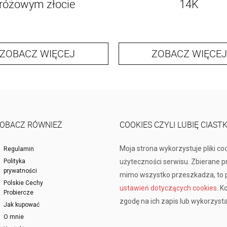
różowym złocie
14K
ZOBACZ WIĘCEJ
ZOBACZ WIĘCEJ
OBACZ RÓWNIEŻ
COOKIES CZYLI LUBIĘ CIAST
Moja strona wykorzystuje pliki co
Regulamin
Polityka
użyteczności serwisu. Zbierane 
prywatności
mimo wszystko przeszkadza, to p
Polskie Cechy
ustawień dotyczących cookies
. K
Probiercze
zgodę na ich zapis lub wykorzysta
Jak kupować
O mnie