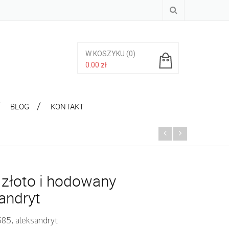
W KOSZYKU
(0)
0.00
zł
Brak produktów w koszyku.
BLOG
KONTAKT
 złoto i hodowany
andryt
585, aleksandryt