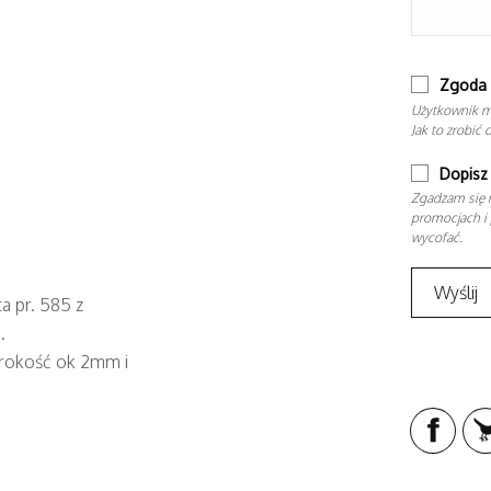
Zgoda 
Użytkownik m
Jak to zrobić 
Dopisz 
Zgadzam się n
promocjach i 
wycofać.
a pr. 585 z
.
erokość ok 2mm i