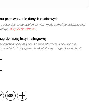
na przetwarzanie danych osobowych
a pełen dostęp do swoich danych i może cofnąć powyższą zgodę.
opisuje
Polityka Prywatności
.
się do mojej listy mailingowej
a przesyłanie na mój adres e-mail informacji o nowościach,
produktach strony gosiawaniek.pl. Zgodę mogę w każdej chwili