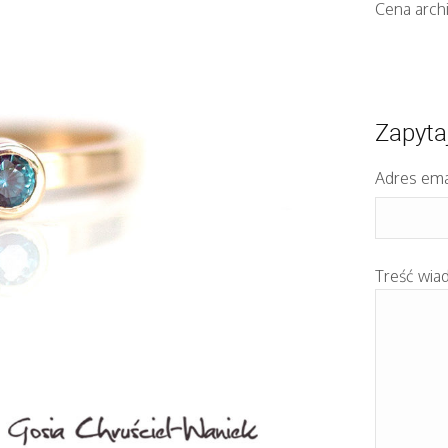
Cena archi
Zapyta
Adres ema
Treść wia