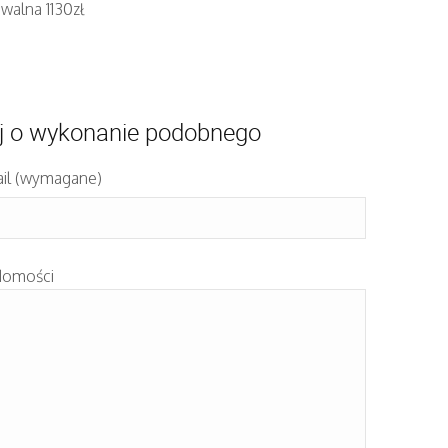
walna 1130zł
j o wykonanie podobnego
il (wymagane)
domości