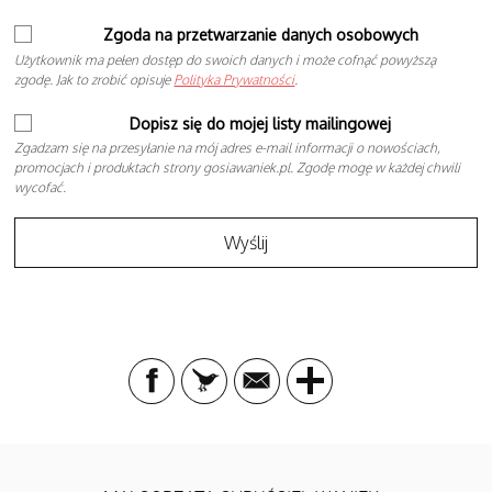
Zgoda na przetwarzanie danych osobowych
Użytkownik ma pełen dostęp do swoich danych i może cofnąć powyższą
zgodę. Jak to zrobić opisuje
Polityka Prywatności
.
Dopisz się do mojej listy mailingowej
Zgadzam się na przesyłanie na mój adres e-mail informacji o nowościach,
promocjach i produktach strony gosiawaniek.pl. Zgodę mogę w każdej chwili
wycofać.