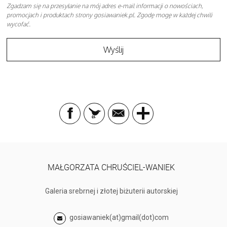
Zgadzam się na przesyłanie na mój adres e-mail informacji o nowościach,
promocjach i produktach strony gosiawaniek.pl. Zgodę mogę w każdej chwili
wycofać.
MAŁGORZATA CHRUŚCIEL-WANIEK
Galeria srebrnej i złotej biżuterii autorskiej
gosiawaniek(at)gmail(dot)com