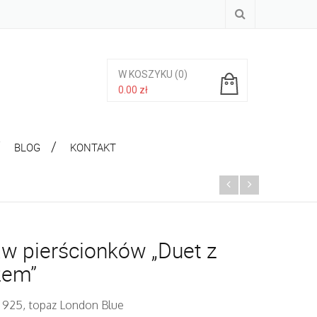
W KOSZYKU
(0)
0.00
zł
Brak produktów w koszyku.
BLOG
KONTAKT
w pierścionków „Duet z
zem”
. 925, topaz London Blue