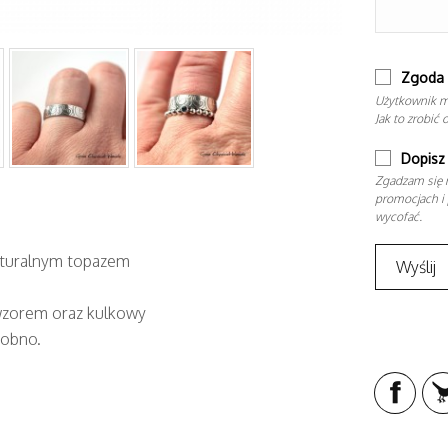
Zgoda 
Użytkownik m
Jak to zrobić 
Dopisz 
Zgadzam się n
promocjach i 
wycofać.
naturalnym topazem
 wzorem oraz kulkowy
sobno.