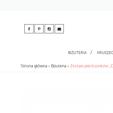
BIŻUTERIA
KRUSZE
Strona główna
»
Biżuteria
»
Zestaw pierścionków „