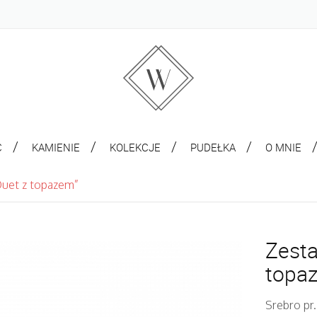
C
KAMIENIE
KOLEKCJE
PUDEŁKA
O MNIE
Duet z topazem”
Zesta
topa
Srebro pr