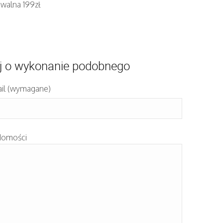
iwalna 199zł
j o wykonanie podobnego
il (wymagane)
domości