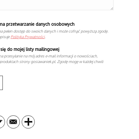
na przetwarzanie danych osobowych
a pełen dostęp do swoich danych i może cofnąć powyższą zgodę.
opisuje
Polityka Prywatności
.
się do mojej listy mailingowej
a przesyłanie na mój adres e-mail informacji o nowościach,
produktach strony gosiawaniek.pl. Zgodę mogę w każdej chwili