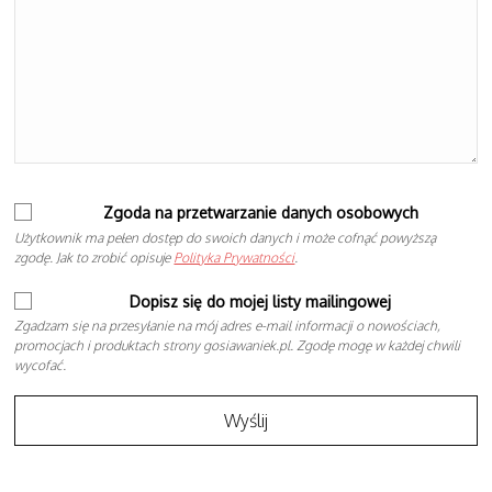
Zgoda na przetwarzanie danych osobowych
Użytkownik ma pełen dostęp do swoich danych i może cofnąć powyższą
zgodę. Jak to zrobić opisuje
Polityka Prywatności
.
Dopisz się do mojej listy mailingowej
Zgadzam się na przesyłanie na mój adres e-mail informacji o nowościach,
promocjach i produktach strony gosiawaniek.pl. Zgodę mogę w każdej chwili
wycofać.