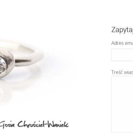
Zapyta
Adres ema
Treść wia