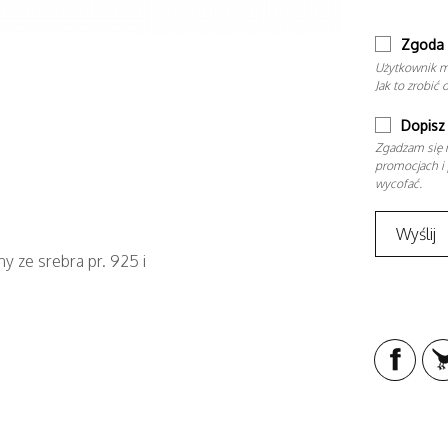
Zgoda 
Użytkownik m
Jak to zrobić 
Dopisz 
Zgadzam się n
promocjach i 
wycofać.
y ze srebra pr. 925 i