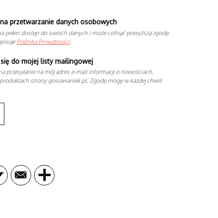
na przetwarzanie danych osobowych
a pełen dostęp do swoich danych i może cofnąć powyższą zgodę.
opisuje
Polityka Prywatności
.
się do mojej listy mailingowej
a przesyłanie na mój adres e-mail informacji o nowościach,
produktach strony gosiawaniek.pl. Zgodę mogę w każdej chwili