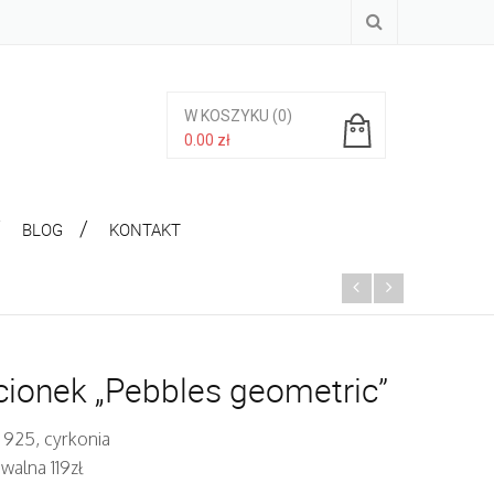
W KOSZYKU
(0)
0.00
zł
Brak produktów w koszyku.
BLOG
KONTAKT
cionek „Pebbles geometric”
 925, cyrkonia
walna 119zł