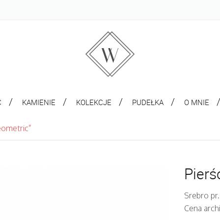
C
KAMIENIE
KOLEKCJE
PUDEŁKA
O MNIE
eometric”
Pierś
Srebro pr.
Cena archi