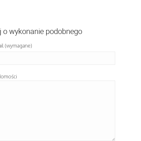
j o wykonanie podobnego
il (wymagane)
domości