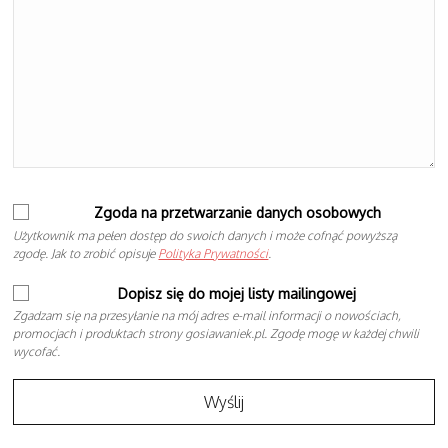
Zgoda na przetwarzanie danych osobowych
Użytkownik ma pełen dostęp do swoich danych i może cofnąć powyższą
zgodę. Jak to zrobić opisuje
Polityka Prywatności
.
Dopisz się do mojej listy mailingowej
Zgadzam się na przesyłanie na mój adres e-mail informacji o nowościach,
promocjach i produktach strony gosiawaniek.pl. Zgodę mogę w każdej chwili
wycofać.