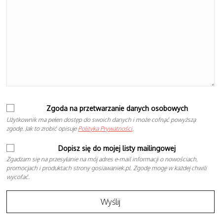
Zgoda na przetwarzanie danych osobowych
Użytkownik ma pełen dostęp do swoich danych i może cofnąć powyższą
zgodę. Jak to zrobić opisuje
Polityka Prywatności
.
Dopisz się do mojej listy mailingowej
Zgadzam się na przesyłanie na mój adres e-mail informacji o nowościach,
promocjach i produktach strony gosiawaniek.pl. Zgodę mogę w każdej chwili
wycofać.